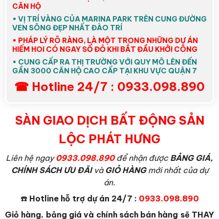
CĂN HỘ
• VỊ TRÍ VÀNG CỦA MARINA PARK TRÊN CUNG ĐƯỜNG
VEN SÔNG ĐẸP NHẤT ĐÀO TRÍ
• PHÁP LÝ RÕ RÀNG, LÀ MỘT TRONG NHỮNG DỰ ÁN
HIẾM HOI CÓ NGAY SỔ ĐỎ KHI BẮT ĐẦU KHỞI CÔNG
• CUNG CẤP RA THỊ TRƯỜNG VỚI QUY MÔ LÊN ĐẾN
GẦN 3000 CĂN HỘ CAO CẤP TẠI KHU VỰC QUẬN 7
☎ Hotline 24/7 : 0933.098.890
SÀN GIAO DỊCH BẤT ĐỘNG SẢN
LỘC PHÁT HƯNG
L
iên hệ ngay
0933.098.890
để nhận được
BẢNG GIÁ,
CHÍNH SÁCH ƯU ĐÃI
và
GIỎ HÀNG
mới nhất của dự
án.
☎️
Hotline hỗ trợ dự án 24/7 :
0933.098.890
Giỏ hàng, bảng giá và chính sách bán hàng sẽ THAY