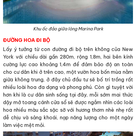
Khu ốc đảo giữa lòng Marina Park
ĐƯỜNG HOA ĐI BỘ
Lấy ý tưởng từ con đường đi bộ trên không của New
York với chiều dài gần 280m, rộng 1,8m, hai bên kính
cường lực cao khoảng 1,4m để đảm bảo độ an toàn
cho cư dân khi ở trên cao, một vườn hoa bốn mùa nằm
giữa không trung, ở đây chủ đầu tư sẽ bố trí trồng rất
nhiều loài hoa đa dạng và phong phú. Còn gì tuyệt vời
hơn khi là cư dân sinh sống tại đây, mỗi sớm mai thức
dậy mở toang cánh cửa sổ sẽ được ngắm nhìn các loài
hoa nhiều màu sắc sặc sỡ với hương thơm nhè nhẹ rất
dễ chịu và sảng khoái, nạp năng lượng cho một ngày
làm việc mệt mỏi.