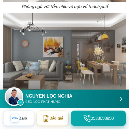
Phòng ngủ với tầm nhìn vô cực về thành phố
NGUYỄN LỘC NGHĨA
Không gian ăn uống ấm cúng bên gia đình tại căn hộ Marina
CEO LỘC PHÁT HƯNG
Park
0933098890
Zalo
Zalo
Báo giá