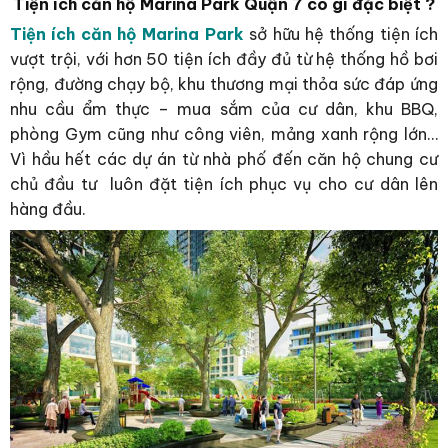
Tiện ích căn hộ Marina Park Quận 7 có gì đặc biệt ?
Tiện ích căn hộ Marina Park
sở hữu hệ thống tiện ích
vượt trội, với hơn 50 tiện ích đầy đủ từ hệ thống hồ bơi
rộng, đường chạy bộ, khu thương mại thỏa sức đáp ứng
nhu cầu ẩm thực – mua sắm của cư dân, khu BBQ,
phòng Gym cũng như công viên, mảng xanh rộng lớn…
Vì hầu hết các dự án từ nhà phố đến căn hộ chung cư
chủ đầu tư luôn đặt tiện ích phục vụ cho cư dân lên
hàng đầu.