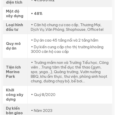
• 41,005 m2
diện tích
Mật độ
• 48%
xây dựng
Loại hình
• Căn hộ chung cư cao cấp, Thương Mại,
đầu tư
Dịch Vụ,Văn Phòng, Shophouse, Officetel
• Dự án cao 45 tầng nổi và 2 tầng hầm
Quy mô
• Dự kiến cung cấp cho thị trường khoảng
dự án
3000 căn hộ cao cấp
• Trường mầm non và Trường Tiểu học, Công
Tiện ích
viên , ,Trung tâm thể dục thể thao (gym,
Marina
spa, yoga…), Quảng trường, Vườn nướng
Park
BBQ, khu ẩm thực, thư viện, phòng sinh hoạt
chung, đường chạy bộ, bể bơi…
Khởi
công xây
• Quý III/2020
dựng
Dự kiến
• Năm 2023
bàn giao