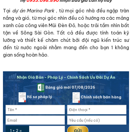
hệ
0933.098.890
nhận báo giá căn hộ này
Tại
dự án Marina Park
, từ mọi góc nhà đều ngập tràn
nắng và gió, từ mọi góc nhìn đều có hướng ra các mảng
xanh của công viên Mũi Đèn Đỏ, hoặc trải tầm nhìn bất
tận về Sông Sài Gòn. Tất cả đều được tính toán kỹ
lưỡng và thiết kế chăm chút bởi đội ngũ kiến trúc sư
đến từ nước ngoài nhằm mang đến cho bạn 1 không
gian sống hoàn hảo.
Nhận Giá Bán - Pháp Lý - Chính Sách Ưu Đãi Dự Án
Bảng giá mới 07/08/2026
Hồ sơ pháp lý
Chính sách bán hàng
1 + 2 =