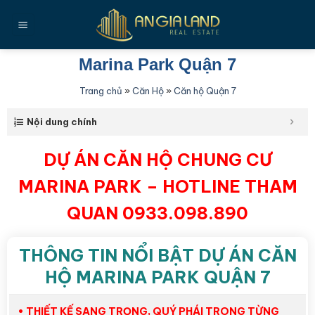
Bỏ
qua
nội
dung
Marina Park Quận 7
Trang chủ
»
Căn Hộ
»
Căn hộ Quận 7
Nội dung chính
DỰ ÁN CĂN HỘ CHUNG CƯ
MARINA PARK – HOTLINE THAM
QUAN 0933.098.890
THÔNG TIN NỔI BẬT DỰ ÁN CĂN
HỘ MARINA PARK QUẬN 7
• THIẾT KẾ SANG TRỌNG, QUÝ PHÁI TRONG TỪNG