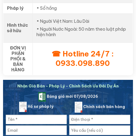
Pháp lý
• Sổ hồng
• Người Việt Nam: Lâu Dài
Hình thức
• Người Nước Ngoài: 50 năm theo luật pháp
sở hữu
hiện hành
ĐƠN VỊ
☎ Hotline 24/7 :
PHẤN
PHỐI &
0933.098.890
BÁN
HÀNG
Nhận Giá Bán - Pháp Lý - Chính Sách Ưu Đãi Dự Án
Bảng giá mới 07/08/2026
Hồ sơ pháp lý
Chính sách bán hàng