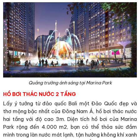
Quảng trường ánh sáng tại Marina Park
HỒ BƠI THÁC NƯỚC 2 TẦNG
Lấy ý tưởng từ đảo quốc Bali một Đảo Quốc đẹp và
thơ mộng bậc nhất của Đông Nam Á, hồ bơi thác nước
hai tầng với độ cao 3m. Diện tích hồ bơi của Marina
Park rộng đến 4.000 m2, bạn có thể thỏa sức đắm
mình trong làn nước mát lạnh, tận hưởng không khí xanh