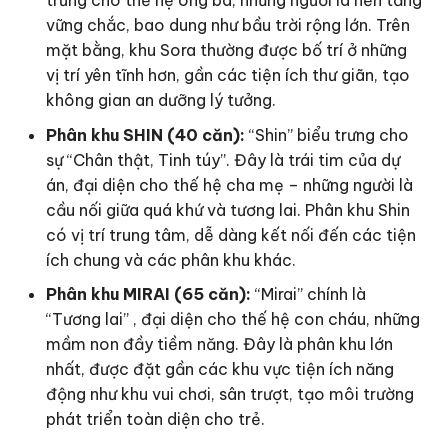
trưng cho thế hệ ông bà, những người là nền tảng
vững chắc, bao dung như bầu trời rộng lớn. Trên
mặt bằng, khu Sora thường được bố trí ở những
vị trí yên tĩnh hơn, gần các tiện ích thư giãn, tạo
không gian an dưỡng lý tưởng.
Phân khu SHIN (40 căn):
“Shin” biểu trưng cho
sự “Chân thật, Tinh túy”. Đây là trái tim của dự
án, đại diện cho thế hệ cha mẹ – những người là
cầu nối giữa quá khứ và tương lai. Phân khu Shin
có vị trí trung tâm, dễ dàng kết nối đến các tiện
ích chung và các phân khu khác.
Phân khu MIRAI (65 căn):
“Mirai” chính là
“Tương lai” , đại diện cho thế hệ con cháu, những
mầm non đầy tiềm năng. Đây là phân khu lớn
nhất, được đặt gần các khu vực tiện ích năng
động như khu vui chơi, sân trượt, tạo môi trường
phát triển toàn diện cho trẻ.