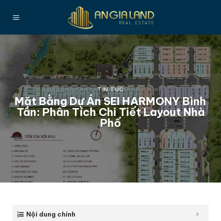
Bỏ
qua
nội
dung
TIN TỨC
Mặt Bằng Dự Án SEI HARMONY Bình
Tân: Phân Tích Chi Tiết Layout Nhà
Phố
Nội dung chính