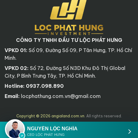
CÔNG TY TNHH ĐẦU TƯ LỘC PHÁT HƯNG
VPKD 01:
Số 09, Đường Số 09, P Tân Hưng, TP. Hồ Chí
Minh.
VPKD 02:
Số 72, Đường Số N3D Khu Đô Thị Global
City, P Bình Trưng Tây, TP. Hồ Chí Minh.
Hotline:
0937.098.890
Email:
locphathung.com.vn@gmail.com
Copyright © 2026 angialand.com.vn
. All rights reserved.
NGUYỄN LỘC NGHĨA
CEO LỘC PHÁT HƯNG