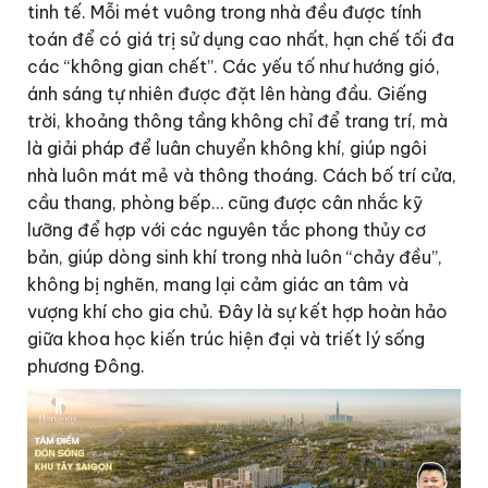
tinh tế. Mỗi mét vuông trong nhà đều được tính
toán để có giá trị sử dụng cao nhất, hạn chế tối đa
các “không gian chết”. Các yếu tố như hướng gió,
ánh sáng tự nhiên được đặt lên hàng đầu. Giếng
trời, khoảng thông tầng không chỉ để trang trí, mà
là giải pháp để luân chuyển không khí, giúp ngôi
nhà luôn mát mẻ và thông thoáng. Cách bố trí cửa,
cầu thang, phòng bếp… cũng được cân nhắc kỹ
lưỡng để hợp với các nguyên tắc phong thủy cơ
bản, giúp dòng sinh khí trong nhà luôn “chảy đều”,
không bị nghẽn, mang lại cảm giác an tâm và
vượng khí cho gia chủ. Đây là sự kết hợp hoàn hảo
giữa khoa học kiến trúc hiện đại và triết lý sống
phương Đông.