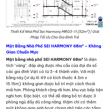
Thiết Kế Nhà Phố Sei Harmony MR03-11 (52m²) | Giải
Pháp Tối Ưu Cho Gia Đình Trẻ
Mặt Bằng Nhà Phố SEI HARMONY 68m² – Không
Gian Chuẩn Mực
Mặt bằng nhà phố SEI HARMONY 68m²
là diện
tích “vàng”, đáp ứng được nhu cầu của đại đa số
các gia đình Việt có từ 3-4 thành viên. Với mặt
bằng này (ví dụ lô 49 có kích thước 4.5m x
15.15m), không gian được bố trí một cách thoải
mái hơn. Phòng khách rộng rãi hơn, khu vực bếp tiện
nghi hơn. Đặc biệt, có thể dễ dàng bố trí được 3
phòng ngủ đầy đủ công năng, thậm chí có thêm
một không gian sinh hoạt chung nhỏ trên các tầng.