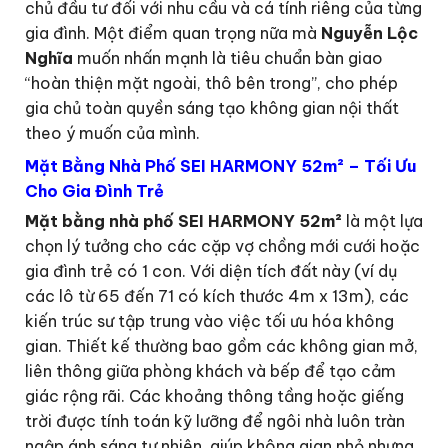
chủ đầu tư đối với nhu cầu và cá tính riêng của từng
gia đình. Một điểm quan trọng nữa mà
Nguyễn Lộc
Nghĩa
muốn nhấn mạnh là tiêu chuẩn bàn giao
“hoàn thiện mặt ngoài, thô bên trong”, cho phép
gia chủ toàn quyền sáng tạo không gian nội thất
theo ý muốn của mình.
Mặt Bằng Nhà Phố SEI HARMONY 52m² – Tối Ưu
Cho Gia Đình Trẻ
Mặt bằng nhà phố SEI HARMONY 52m²
là một lựa
chọn lý tưởng cho các cặp vợ chồng mới cưới hoặc
gia đình trẻ có 1 con. Với diện tích đất này (ví dụ
các lô từ 65 đến 71 có kích thước 4m x 13m), các
kiến trúc sư tập trung vào việc tối ưu hóa không
gian. Thiết kế thường bao gồm các không gian mở,
liên thông giữa phòng khách và bếp để tạo cảm
giác rộng rãi. Các khoảng thông tầng hoặc giếng
trời được tính toán kỹ lưỡng để ngôi nhà luôn tràn
ngập ánh sáng tự nhiên, giúp không gian nhỏ nhưng