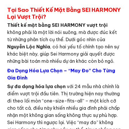
Tại Sao Thiết Kế Mặt Bằng SEI HARMONY
Lại Vượt Trội?
Thiết kế mặt bằng SEI HARMONY vượt trội
không phải là một lời nói suông, mà được đúc kết
từ những phân tích cụ thể. Dưới góc nhìn của
Nguyễn Lộc Nghĩa
, có hai yếu tố chính tạo nên sự
khác biệt này, giúp Sei Harmony giải quyết được
những bài toán mà nhiều dự án khác còn bỏ ngỏ.
Đa Dạng Hóa Lựa Chọn – “May Đo” Cho Từng
Gia Đình
Sự đa dạng hóa lựa chọn
với 24 mẫu nhà chính là
điểm vượt trội đầu tiên. Thị trường hiện nay thường
đi theo lối mòn “one-size-fits-all” – một kích cỡ
cho tất cả, điều này khiến nhiều gia đình phải chấp
nhận một không gian sống không thực sự phù hợp.
Sei Harmony thì ngược lại. Việc “may đo” không