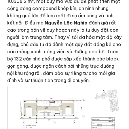
10.608,2 m², một quy mô vừa đủ để phát triển một
cộng đồng compound khép kín, an ninh nhưng
không quá lớn để làm mất đi sự ấm cúng và tính
kết nối. Điều mà
Nguyễn Lộc Nghĩa
đánh giá rất
cao trong bản vẽ quy hoạch này là tư duy đặt con
người làm trung tâm. Thay vì tối đa hóa mật độ xây
dựng, chủ đầu tư đã dành một quỹ đất đáng kể cho
các mảng xanh, công viên và đường dạo bộ. Toàn
bộ 132 căn nhà phố được sắp xếp thành các block
gọn gàng, được ngăn cách bởi những trục đường
nội khu rộng rãi, đảm bảo sự riêng tư cho mỗi gia
đình và sự thuận tiện trong di chuyển.