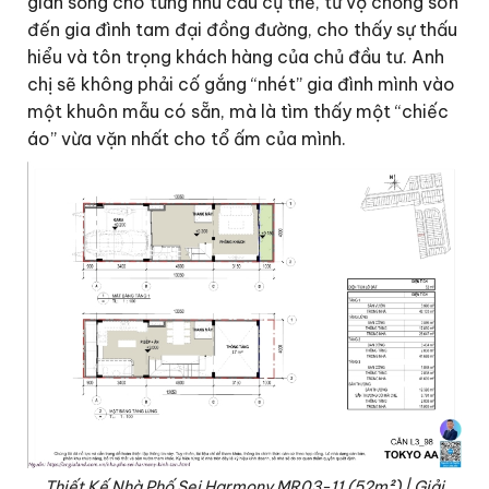
gian sống cho từng nhu cầu cụ thể, từ vợ chồng son
đến gia đình tam đại đồng đường, cho thấy sự thấu
hiểu và tôn trọng khách hàng của chủ đầu tư. Anh
chị sẽ không phải cố gắng “nhét” gia đình mình vào
một khuôn mẫu có sẵn, mà là tìm thấy một “chiếc
áo” vừa vặn nhất cho tổ ấm của mình.
Thiết Kế Nhà Phố Sei Harmony MR03-11 (52m²) | Giải