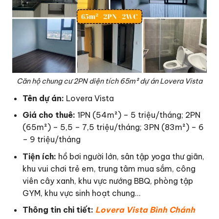
Căn hộ chung cư 2PN diện tích 65m² dự án Lovera Vista
Tên dự án:
Lovera Vista
Giá cho thuê:
1PN (54m²) – 5 triệu/tháng; 2PN
(65m²) – 5,5 – 7,5 triệu/tháng; 3PN (83m²) – 6
– 9 triệu/tháng
Tiện ích:
hồ bơi người lớn, sân tập yoga thư giãn,
khu vui chơi trẻ em, trung tâm mua sắm, công
viên cây xanh, khu vực nướng BBQ, phòng tập
GYM, khu vực sinh hoạt chung…
Thông tin chi tiết:
Lovera Vista Bình Chánh