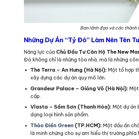
Ban lãnh đạo và các thành 
Những Dự Án “Tỷ Đô” Làm Nên Tên Tu
Năng lực của
Chủ Đầu Tư Căn Hộ The New Mar
Đó không chỉ là những tòa nhà, mà là những công
The Terra – An Hưng (Hà Nội):
Một tổ hợp th
xây dựng các dự án quy mô lớn.
Grandeur Palace – Giảng Võ (Hà Nội):
Một 
cấp.
Vlasta – Sầm Sơn (Thanh Hóa):
Một dự án b
dạng loại hình sản phẩm.
Thảo Điền Green
(TP.HCM):
Một dấu ấn chất
là minh chứng cho sự am hiểu thị trường phía