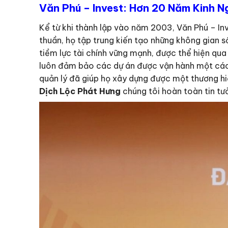
Văn Phú – Invest: Hơn 20 Năm Kinh N
Kể từ khi thành lập vào năm 2003, Văn Phú – Inve
thuần, họ tập trung kiến tạo những không gian số
tiềm lực tài chính vững mạnh, được thể hiện qua 
luôn đảm bảo các dự án được vận hành một cách
quản lý đã giúp họ xây dựng được một thương hi
Dịch Lộc Phát Hưng
chúng tôi hoàn toàn tin tưở