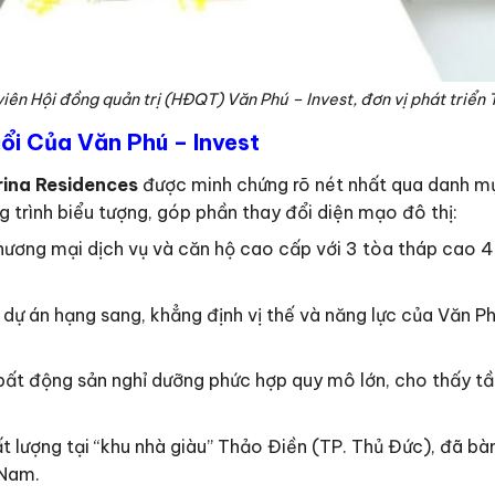
viên Hội đồng quản trị (HĐQT) Văn Phú – Invest, đơn vị phát triể
ổi Của Văn Phú – Invest
ina Residences
được minh chứng rõ nét nhất qua danh mụ
 trình biểu tượng, góp phần thay đổi diện mạo đô thị:
ương mại dịch vụ và căn hộ cao cấp với 3 tòa tháp cao 45
dự án hạng sang, khẳng định vị thế và năng lực của Văn P
ất động sản nghỉ dưỡng phức hợp quy mô lớn, cho thấy tầm
 lượng tại “khu nhà giàu” Thảo Điền (TP. Thủ Đức), đã bàn
 Nam.