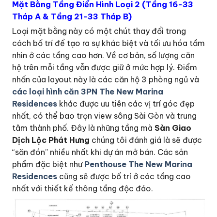
Mặt Bằng Tầng Điển Hình Loại 2 (Tầng 16-33
Tháp A & Tầng 21-33 Tháp B)
Loại mặt bằng này có một chút thay đổi trong
cách bố trí để tạo ra sự khác biệt và tối ưu hóa tầm
nhìn ở các tầng cao hơn. Về cơ bản, số lượng căn
hộ trên mỗi tầng vẫn được giữ ở mức hợp lý. Điểm
nhấn của layout này là các căn hộ 3 phòng ngủ và
các loại hình căn 3PN The New Marina
Residences
khác được ưu tiên các vị trí góc đẹp
nhất, có thể bao trọn view sông Sài Gòn và trung
tâm thành phố. Đây là những tầng mà
Sàn Giao
Dịch Lộc Phát Hưng
chúng tôi đánh giá là sẽ được
“săn đón” nhiều nhất khi dự án mở bán. Các sản
phẩm đặc biệt như
Penthouse The New Marina
Residences
cũng sẽ được bố trí ở các tầng cao
nhất với thiết kế thông tầng độc đáo.