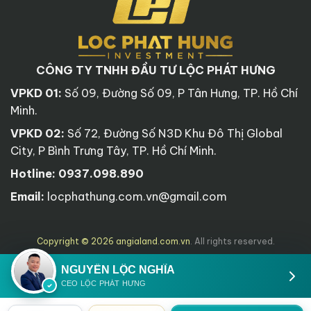
CÔNG TY TNHH ĐẦU TƯ LỘC PHÁT HƯNG
VPKD 01:
Số 09, Đường Số 09, P Tân Hưng, TP. Hồ Chí
Minh.
VPKD 02:
Số 72, Đường Số N3D Khu Đô Thị Global
City, P Bình Trưng Tây, TP. Hồ Chí Minh.
Hotline:
0937.098.890
Email:
locphathung.com.vn@gmail.com
Copyright © 2026 angialand.com.vn
. All rights reserved.
NGUYỄN LỘC NGHĨA
CEO LỘC PHÁT HƯNG