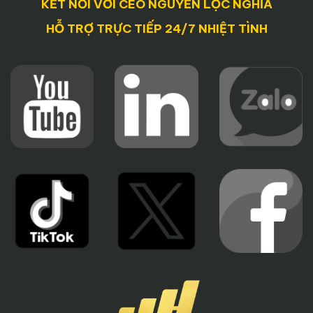
KẾT NỐI VỚI CEO NGUYỄN LỘC NGHĨA
HỖ TRỢ TRỰC TIẾP 24/7 NHIỆT TÌNH