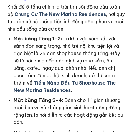
Khối đế 5 tầng chính là trái tim sôi động của toàn
bộ
Chung Cư The New Marina Residences
, nơi quy
tụ toàn bộ hệ thống tiện ích đẳng cấp, phục vụ mọi
nhu cầu sống của cư dân:
Mặt bằng Tầng 1-2:
Là khu vực sầm uất với
sảnh đón sang trọng, nhà trẻ nội khu tiện lợi và
đặc biệt là 25 căn shophouse thông tầng. Đây
sẽ là nơi cung cấp các dịch vụ mua sắm, ăn
uống, cafe… ngay dưới chân nhà. Nếu anh chị
quan tâm đến cơ hội kinh doanh, có thể xem
thêm về
Tiềm Năng Đầu Tư Shophouse The
New Marina Residences
.
Mặt bằng Tầng 3-4:
Dành cho 111 gian thương
mại dịch vụ và không gian sinh hoạt cộng đồng
rộng lớn, là nơi diễn ra các hoạt động gắn kết cư
dân.