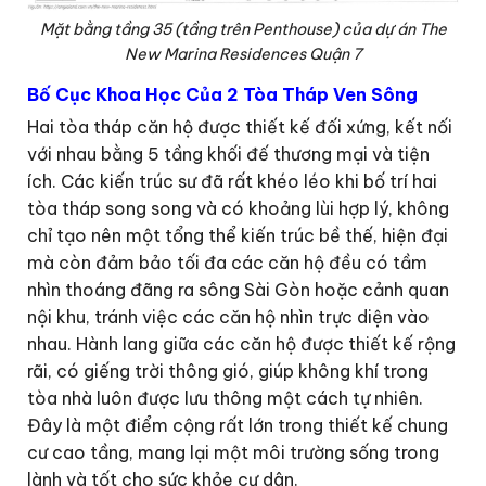
Mặt bằng tầng 35 (tầng trên Penthouse) của dự án The
New Marina Residences Quận 7
Bố Cục Khoa Học Của 2 Tòa Tháp Ven Sông
Hai tòa tháp căn hộ được thiết kế đối xứng, kết nối
với nhau bằng 5 tầng khối đế thương mại và tiện
ích. Các kiến trúc sư đã rất khéo léo khi bố trí hai
tòa tháp song song và có khoảng lùi hợp lý, không
chỉ tạo nên một tổng thể kiến trúc bề thế, hiện đại
mà còn đảm bảo tối đa các căn hộ đều có tầm
nhìn thoáng đãng ra sông Sài Gòn hoặc cảnh quan
nội khu, tránh việc các căn hộ nhìn trực diện vào
nhau. Hành lang giữa các căn hộ được thiết kế rộng
rãi, có giếng trời thông gió, giúp không khí trong
tòa nhà luôn được lưu thông một cách tự nhiên.
Đây là một điểm cộng rất lớn trong thiết kế chung
cư cao tầng, mang lại một môi trường sống trong
lành và tốt cho sức khỏe cư dân.