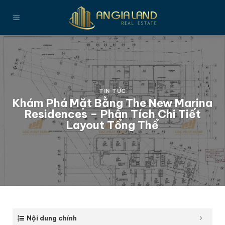
Bỏ
qua
nội
dung
TIN TỨC
Khám Phá Mặt Bằng The New Marina
Residences – Phân Tích Chi Tiết
Layout Tổng Thể
Nội dung chính