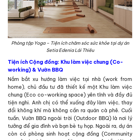
Phòng tập Yoga – Tiện ích chăm sóc sức khỏe tại dự án
Setia Edenia Lái Thiêu
Tiện ích Cộng đồng: Khu làm việc chung (Co-
working) & Vườn BBQ
Nắm bắt xu hướng làm việc tại nhà (work from
home), chủ đầu tư đã thiết kế một Khu làm việc
chung (Eco co-working space) yên tĩnh và đầy đủ
tiện nghi. Anh chị có thể xuống đây làm việc, thay
đổi không khí mà không cần ra quán cà phê. Cuối
tuần, Vườn BBQ ngoài trời (Outdoor BBQ) là nơi lý
tưởng để gia đình và bạn bè tụ họp. Ngoài ra, dự án
còn có phòng sinh hoạt cộng đồng (Community