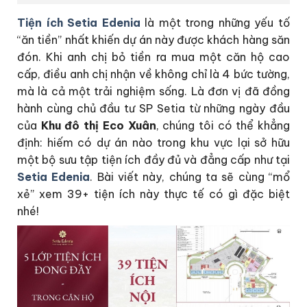
Tiện ích Setia Edenia
là một trong những yếu tố
“ăn tiền” nhất khiến dự án này được khách hàng săn
đón. Khi anh chị bỏ tiền ra mua một căn hộ cao
cấp, điều anh chị nhận về không chỉ là 4 bức tường,
mà là cả một trải nghiệm sống. Là đơn vị đã đồng
hành cùng chủ đầu tư SP Setia từ những ngày đầu
của
Khu đô thị Eco Xuân
, chúng tôi có thể khẳng
định: hiếm có dự án nào trong khu vực lại sở hữu
một bộ sưu tập tiện ích đầy đủ và đẳng cấp như tại
Setia Edenia
. Bài viết này, chúng ta sẽ cùng “mổ
xẻ” xem 39+ tiện ích này thực tế có gì đặc biệt
nhé!