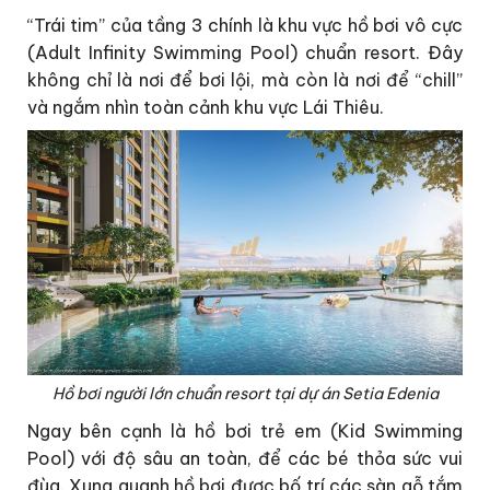
“Trái tim” của tầng 3 chính là khu vực hồ bơi vô cực
(Adult Infinity Swimming Pool) chuẩn resort. Đây
không chỉ là nơi để bơi lội, mà còn là nơi để “chill”
và ngắm nhìn toàn cảnh khu vực Lái Thiêu.
Hồ bơi người lớn chuẩn resort tại dự án Setia Edenia
Ngay bên cạnh là hồ bơi trẻ em (Kid Swimming
Pool) với độ sâu an toàn, để các bé thỏa sức vui
đùa. Xung quanh hồ bơi được bố trí các sàn gỗ tắm