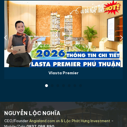
Vlasta Premier
NGUYỄN LỘC NGHĨA
CEO/Founder
Angialand.com.vn & Lộc Phát Hưng Investment
-
Mobile/Zalo
0937.098.890