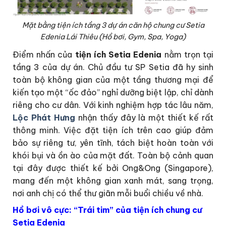
Mặt bằng tiện ích tầng 3 dự án căn hộ chung cư Setia
Edenia Lái Thiêu (Hồ bơi, Gym, Spa, Yoga)
Điểm nhấn của
tiện ích Setia Edenia
nằm trọn tại
tầng 3 của dự án. Chủ đầu tư SP Setia đã hy sinh
toàn bộ không gian của một tầng thương mại để
kiến tạo một “ốc đảo” nghỉ dưỡng biệt lập, chỉ dành
riêng cho cư dân. Với kinh nghiệm hợp tác lâu năm,
Lộc Phát Hưng
nhận thấy đây là một thiết kế rất
thông minh. Việc đặt tiện ích trên cao giúp đảm
bảo sự riêng tư, yên tĩnh, tách biệt hoàn toàn với
khói bụi và ồn ào của mặt đất. Toàn bộ cảnh quan
tại đây được thiết kế bởi Ong&Ong (Singapore),
mang đến một không gian xanh mát, sang trọng,
nơi anh chị có thể thư giãn mỗi buổi chiều về nhà.
Hồ bơi vô cực: “Trái tim” của tiện ích chung cư
Setia Edenia