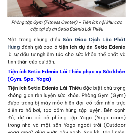
Phòng tập Gym (Fitness Center) – Tiện ích nội khu cao
cấp tại dự án Setia Edenia Lái Thiêu
Một trong những điều
Sàn Giao Dịch Lộc Phát
Hưng
đánh giá cao ở
tiện ích dự án Setia Edenia
là sự đầu tư nghiêm túc cho sức khỏe thể chất và
tinh thần của cư dân.
Tiện ích Setia Edenia Lái Thiêu phục vụ Sức khỏe
(Gym, Spa, Yoga)
Tiện ích Setia Edenia Lái Thiêu
đặc biệt chú trọng
không gian rèn luyện sức khỏe. Phòng Gym (Gym)
được trang bị máy móc hiện đại, có tầm nhìn trực
diện ra hồ bơi, tạo cảm hứng tập luyện. Bên cạnh
đó, dự án có cả phòng tập Yoga (Yoga room)
trong nhà và một sân Yoga ngoài trời (Outdoor
yoga area) giữa vườn cây xanh. Sau khi tập luyện,