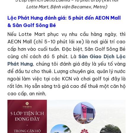
5 Lớp tiện ích Setia Edenia – 10 phút đi bộ (Kết nối
Lotte Mart, Bệnh viện Becamex, Metro)
Lộc Phát Hưng đánh giá: 5 phút đến AEON Mall
& Sân Golf Sông Bé
Nếu Lotte Mart phục vụ nhu cầu hàng ngày, thì
AEON Mall (chỉ 5-10 phút lái xe) là nơi giải trí cao
cấp hơn vào cuối tuần. Đặc biệt, Sân Golf Sông Bé
cũng chỉ cách đó 5 phút. Là
Sàn Giao Dịch Lộc
Phát Hưng
, chúng tôi đánh giá đây là yếu tố vàng
để đầu tư cho thuê. Lượng chuyên gia, quản lý nước
ngoài làm việc tại các KCN và chơi golf tại đây là
rất lớn. Họ sẵn sàng trả giá cao để thuê một căn hộ
cao cấp, an ninh,