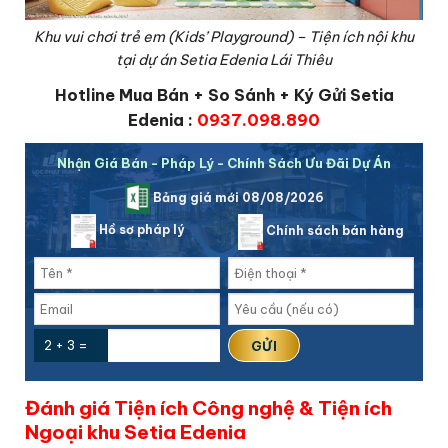
Khu vui chơi trẻ em (Kids’ Playground) – Tiện ích nội khu
tại dự án Setia Edenia Lái Thiêu
Hotline Mua Bán + So Sánh + Ký Gửi Setia
Edenia :
0937.098.890
Nhận Giá Bán - Pháp Lý - Chính Sách Ưu Đãi Dự Án
Bảng giá mới 08/08/2026
Hồ sơ pháp lý
Chính sách bán hàng
2 + 3 =
Đánh giá Tiện ích Công nghệ & Tiện ích
Ngoại khu Setia Edenia