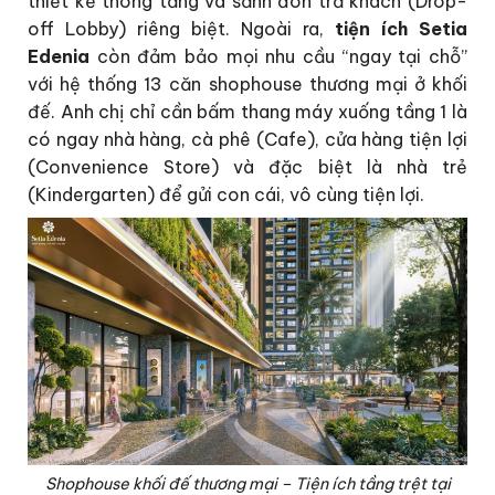
thiết kế thông tầng và sảnh đón trả khách (Drop-
off Lobby) riêng biệt. Ngoài ra,
tiện ích Setia
Edenia
còn đảm bảo mọi nhu cầu “ngay tại chỗ”
với hệ thống 13 căn shophouse thương mại ở khối
đế. Anh chị chỉ cần bấm thang máy xuống tầng 1 là
có ngay nhà hàng, cà phê (Cafe), cửa hàng tiện lợi
(Convenience Store) và đặc biệt là nhà trẻ
(Kindergarten) để gửi con cái, vô cùng tiện lợi.
Shophouse khối đế thương mại – Tiện ích tầng trệt tại