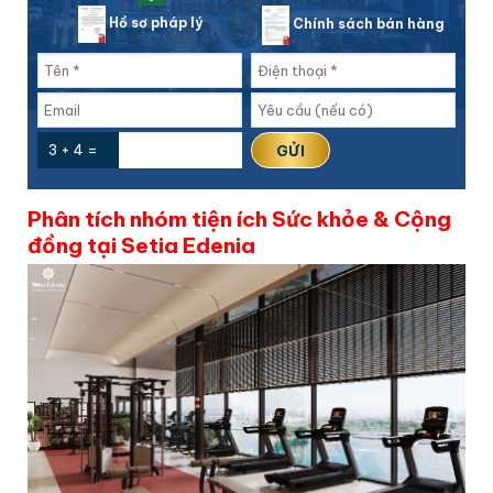
Hồ sơ pháp lý
Chính sách bán hàng
3 + 4 =
Phân tích nhóm tiện ích Sức khỏe & Cộng
đồng tại Setia Edenia