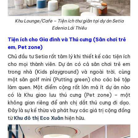
Khu Lounge/Cafe – Tiện ích thư giãn tại dự án Setia
Edenia Lái Thiêu
Tiện ích cho Gia đình và Thú cưng (Sân chơi trẻ
em, Pet zone)
Chủ đầu tư Setia rất tâm lý khi thiết kế các tiện ích
cho mọi thành viên. Dự án có cả sân chơi trẻ em
trong nhà (Kids playground) và ngoài trời, cùng
một sân golf mini (Putting green) cho các bé tập
làm quen. Một điểm cộng rất lớn mà ít dự án nào
có là Khu giao lưu thú cưng (Pet zone) – một
không gian riêng để anh chị dắt thú cưng đi dạo.
Đây là sự kế thừa và phát huy các giá trị cộng đồng
từ
Khu đô thị Eco Xuân
hiện hữu.