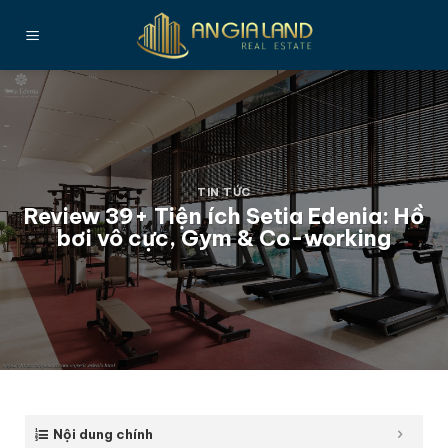
Bỏ
qua
nội
dung
TIN TỨC
Review 39+ Tiện ích Setia Edenia: Hồ
bơi vô cực, Gym & Co-working
Nội dung chính